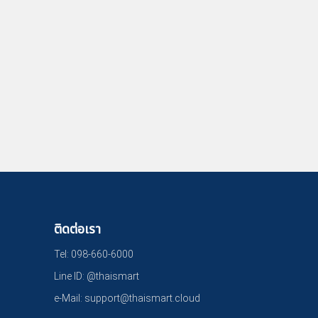
ติดต่อเรา
Tel:
098-660-6000
Line ID:
@thaismart
e-Mail:
support@thaismart.cloud